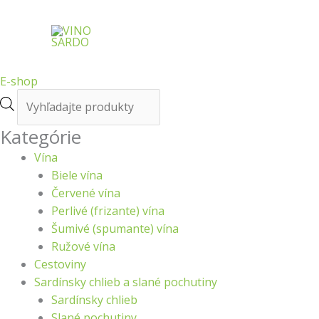
Preskočiť
Products
Zoradené
na
search
podľa
obsah
najnovších
E-shop
Kategórie
Vína
Biele vína
Červené vína
Perlivé (frizante) vína
Šumivé (spumante) vína
Ružové vína
Cestoviny
Sardínsky chlieb a slané pochutiny
Sardínsky chlieb
Slané pochutiny