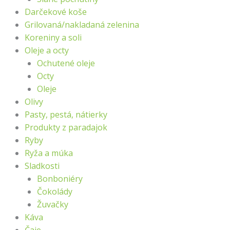
Darčekové koše
Grilovaná/nakladaná zelenina
Koreniny a soli
Oleje a octy
Ochutené oleje
Octy
Oleje
Olivy
Pasty, pestá, nátierky
Produkty z paradajok
Ryby
Ryža a múka
Sladkosti
Bonboniéry
Čokolády
Žuvačky
Káva