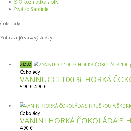
BIO kozmetika z olív
Pivá zo Sardínie
Čokolády
Zobrazujú sa 4 výsledky
Pôvodná
Aktuálna
Zľava!
cena
cena
Čokolády
VANNUCCI 100 % HORKÁ ČOK
bola:
je:
5.90 €.
4.90 €.
5.90
€
4.90
€
Čokolády
VANINI HORKÁ ČOKOLÁDA S 
4.90
€