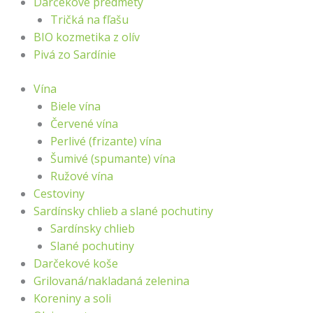
Darčekové predmety
Tričká na fľašu
BIO kozmetika z olív
Pivá zo Sardínie
Vína
Biele vína
Červené vína
Perlivé (frizante) vína
Šumivé (spumante) vína
Ružové vína
Cestoviny
Sardínsky chlieb a slané pochutiny
Sardínsky chlieb
Slané pochutiny
Darčekové koše
Grilovaná/nakladaná zelenina
Koreniny a soli