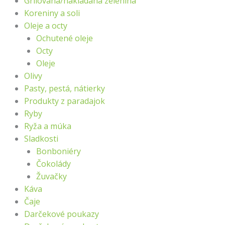
Grilovaná/nakladaná zelenina
Koreniny a soli
Oleje a octy
Ochutené oleje
Octy
Oleje
Olivy
Pasty, pestá, nátierky
Produkty z paradajok
Ryby
Ryža a múka
Sladkosti
Bonboniéry
Čokolády
Žuvačky
Káva
Čaje
Darčekové poukazy