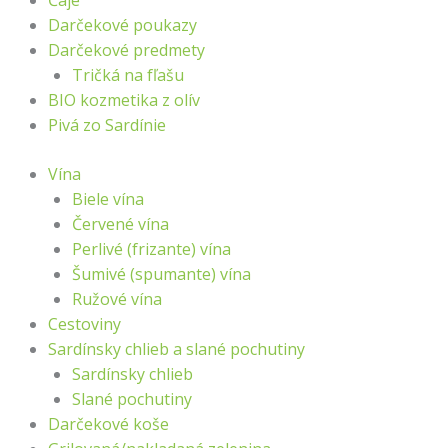
Čaje
Darčekové poukazy
Darčekové predmety
Tričká na fľašu
BIO kozmetika z olív
Pivá zo Sardínie
Vína
Biele vína
Červené vína
Perlivé (frizante) vína
Šumivé (spumante) vína
Ružové vína
Cestoviny
Sardínsky chlieb a slané pochutiny
Sardínsky chlieb
Slané pochutiny
Darčekové koše