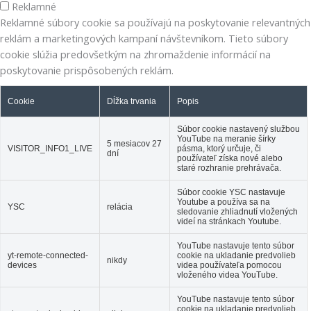
Reklamné
Reklamné súbory cookie sa používajú na poskytovanie relevantných
reklám a marketingových kampaní návštevníkom. Tieto súbory
cookie slúžia predovšetkým na zhromaždenie informácií na
poskytovanie prispôsobených reklám.
Cookie
Dĺžka trvania
Popis
Súbor cookie nastavený službou
YouTube na meranie šírky
5 mesiacov 27
VISITOR_INFO1_LIVE
pásma, ktorý určuje, či
dní
používateľ získa nové alebo
staré rozhranie prehrávača.
Súbor cookie YSC nastavuje
Youtube a používa sa na
YSC
relácia
sledovanie zhliadnutí vložených
videí na stránkach Youtube.
YouTube nastavuje tento súbor
yt-remote-connected-
cookie na ukladanie predvolieb
nikdy
devices
videa používateľa pomocou
vloženého videa YouTube.
YouTube nastavuje tento súbor
cookie na ukladanie predvolieb