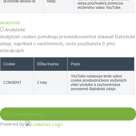
yt-remote-device-id
nikdy
videa používateľa pomocou
vloženého videa YouTube.
Analytické
Analytické
Analytické cookies pomáhajú prevádzkovateľovi získavať štatistické
údaje, napríklad o návštevnosti, ceste používateľa či jeho
interakciách.
Cookie
Dĺžka trvania
Popis
YouTube nastavuje tento súbor
cookie prostredníctvom vložených
CONSENT
2 roky
videí youtube a zaznamenáva
anonymné štatistické údaje.
Powered by