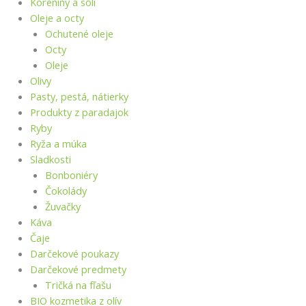
Koreniny a soli
Oleje a octy
Ochutené oleje
Octy
Oleje
Olivy
Pasty, pestá, nátierky
Produkty z paradajok
Ryby
Ryža a múka
Sladkosti
Bonboniéry
Čokolády
Žuvačky
Káva
Čaje
Darčekové poukazy
Darčekové predmety
Tričká na fľašu
BIO kozmetika z olív