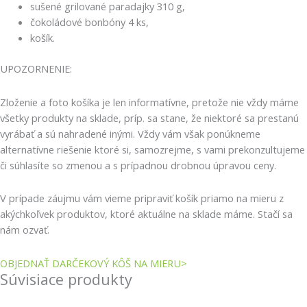
sušené grilované paradajky 310 g,
čokoládové bonbóny 4 ks,
košík.
UPOZORNENIE:
Zloženie a foto košíka je len informatívne, pretože nie vždy máme
všetky produkty na sklade, príp. sa stane, že niektoré sa prestanú
vyrábať a sú nahradené inými. Vždy vám však ponúkneme
alternatívne riešenie ktoré si, samozrejme, s vami prekonzultujeme
či súhlasíte so zmenou a s prípadnou drobnou úpravou ceny.
V prípade záujmu vám vieme pripraviť košík priamo na mieru z
akýchkoľvek produktov, ktoré aktuálne na sklade máme. Stačí sa
nám ozvať.
OBJEDNAŤ DARČEKOVÝ KÔŠ NA MIERU>
Súvisiace produkty