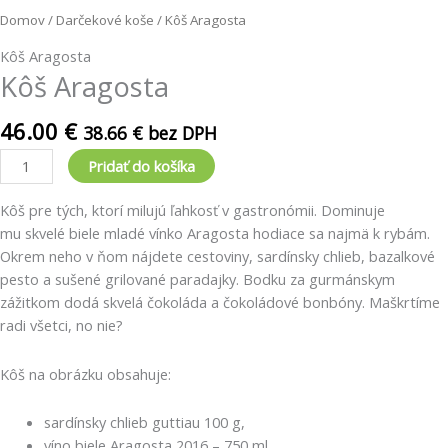
Domov
/
Darčekové koše
/ Kôš Aragosta
Kôš Aragosta
Kôš Aragosta
46.00
€
38.66
€
bez DPH
Pridať do košíka
Kôš pre tých, ktorí milujú ľahkosť v gastronómii. Dominuje
mu skvelé biele mladé vínko Aragosta hodiace sa najmä k rybám.
Okrem neho v ňom nájdete cestoviny, sardínsky chlieb, bazalkové
pesto a sušené grilované paradajky. Bodku za gurmánskym
zážitkom dodá skvelá čokoláda a čokoládové bonbóny. Maškrtíme
radi všetci, no nie?
Kôš na obrázku obsahuje:
sardínsky chlieb guttiau 100 g,
víno biele Aragosta 2016 – 750 ml,