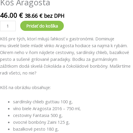
Kôš Aragosta
46.00
€
38.66
€
bez DPH
Pridať do košíka
Kôš pre tých, ktorí milujú ľahkosť v gastronómii. Dominuje
mu skvelé biele mladé vínko Aragosta hodiace sa najmä k rybám.
Okrem neho v ňom nájdete cestoviny, sardínsky chlieb, bazalkové
pesto a sušené grilované paradajky. Bodku za gurmánskym
zážitkom dodá skvelá čokoláda a čokoládové bonbóny. Maškrtíme
radi všetci, no nie?
Kôš na obrázku obsahuje:
sardínsky chlieb guttiau 100 g,
víno biele Aragosta 2016 – 750 ml,
cestoviny Fantasia 500 g,
ovocné bonbóny Zaini 125 g,
bazalkové pesto 180 g,