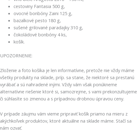
cestoviny Fantasia 500 g,
ovocné bonbóny Zaini 125 g,
bazalkové pesto 180 g,
sušené grilované paradajky 310 g,
čokoládové bonbóny 4 ks,
košík.
UPOZORNENIE:
Zloženie a foto košíka je len informatívne, pretože nie vždy máme
všetky produkty na sklade, príp. sa stane, že niektoré sa prestanú
vyrábať a sú nahradené inými. Vždy vám však ponúkneme
alternatívne riešenie ktoré si, samozrejme, s vami prekonzultujeme
či súhlasíte so zmenou a s prípadnou drobnou úpravou ceny.
V prípade záujmu vám vieme pripraviť košík priamo na mieru z
akýchkoľvek produktov, ktoré aktuálne na sklade máme. Stačí sa
nám ozvať.