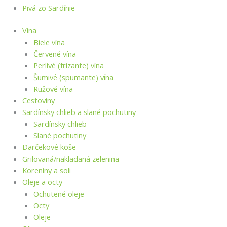
Pivá zo Sardínie
Vína
Biele vína
Červené vína
Perlivé (frizante) vína
Šumivé (spumante) vína
Ružové vína
Cestoviny
Sardínsky chlieb a slané pochutiny
Sardínsky chlieb
Slané pochutiny
Darčekové koše
Grilovaná/nakladaná zelenina
Koreniny a soli
Oleje a octy
Ochutené oleje
Octy
Oleje