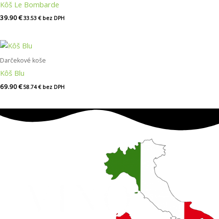
Kôš Le Bombarde
39.90
€
33.53
€
bez DPH
Darčekové koše
Kôš Blu
69.90
€
58.74
€
bez DPH