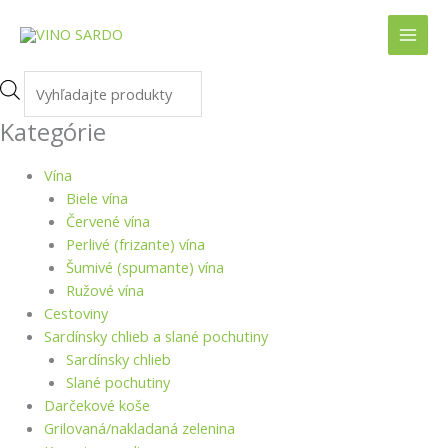
Preskočiť
na
obsah
množstvo
množstvo
Products
Kôš
Kôš
search
Kategórie
Aragosta
Aragosta
Vína
Biele vína
Červené vína
Perlivé (frizante) vína
Šumivé (spumante) vína
Ružové vína
Cestoviny
Sardínsky chlieb a slané pochutiny
Sardínsky chlieb
Slané pochutiny
Darčekové koše
Grilovaná/nakladaná zelenina