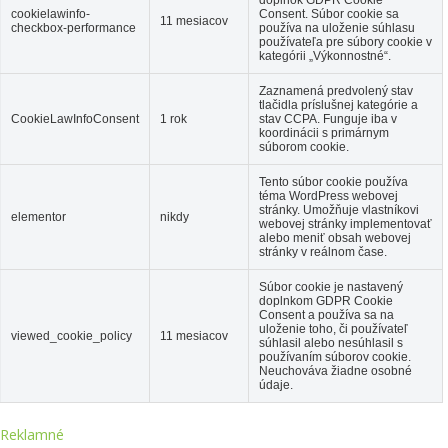
cookielawinfo-
Consent.
Súbor cookie sa
11 mesiacov
checkbox-performance
používa na uloženie súhlasu
používateľa pre súbory cookie v
kategórii „Výkonnostné“.
Zaznamená predvolený stav
tlačidla príslušnej kategórie a
CookieLawInfoConsent
1 rok
stav CCPA.
Funguje iba v
koordinácii s primárnym
súborom cookie.
Tento súbor cookie používa
téma WordPress webovej
stránky.
Umožňuje vlastníkovi
elementor
nikdy
webovej stránky implementovať
alebo meniť obsah webovej
stránky v reálnom čase.
Súbor cookie je nastavený
doplnkom GDPR Cookie
Consent a používa sa na
uloženie toho, či používateľ
viewed_cookie_policy
11 mesiacov
súhlasil alebo nesúhlasil s
používaním súborov cookie.
Neuchováva žiadne osobné
údaje.
Reklamné