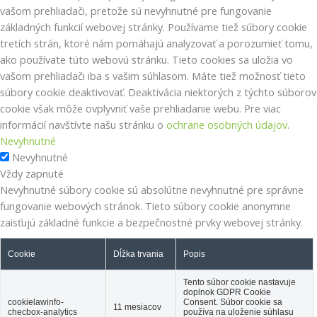
vašom prehliadači, pretože sú nevyhnutné pre fungovanie
základných funkcií webovej stránky.
Používame tiež súbory cookie
tretích strán, ktoré nám pomáhajú analyzovať a porozumieť tomu,
ako používate túto webovú stránku.
Tieto cookies sa uložia vo
vašom prehliadači iba s vašim súhlasom.
Máte tiež možnosť tieto
súbory cookie deaktivovať.
Deaktivácia niektorých z týchto súborov
cookie však môže ovplyvniť vaše prehliadanie webu. Pre viac
informácií navštívte našu stránku o
ochrane osobných údajov
.
Nevyhnutné
Nevyhnutné
Vždy zapnuté
Nevyhnutné súbory cookie sú absolútne nevyhnutné pre správne
fungovanie webových stránok. Tieto súbory cookie anonymne
zaisťujú základné funkcie a bezpečnostné prvky webovej stránky.
Cookie
Dĺžka trvania
Popis
Tento súbor cookie nastavuje
doplnok GDPR Cookie
cookielawinfo-
Consent.
Súbor cookie sa
11 mesiacov
checbox-analytics
používa na uloženie súhlasu