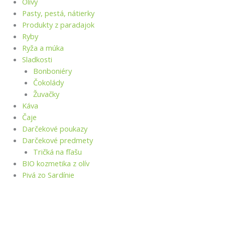
Olivy
Pasty, pestá, nátierky
Produkty z paradajok
Ryby
Ryža a múka
Sladkosti
Bonboniéry
Čokolády
Žuvačky
Káva
Čaje
Darčekové poukazy
Darčekové predmety
Tričká na fľašu
BIO kozmetika z olív
Pivá zo Sardínie