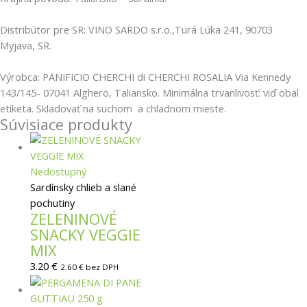
Distribútor pre SR: VINO SARDO s.r.o.,Turá Lúka 241, 90703
Myjava, SR.
Výrobca: PANIFICIO CHERCHI di CHERCHI ROSALIA Via Kennedy
143/145- 07041 Alghero, Taliansko. Minimálna trvanlivosť: viď obal
etiketa. Skladovať na suchom a chladnom mieste.
Súvisiace produkty
Nedostupný
Sardínsky chlieb a slané
pochutiny
ZELENINOVÉ
SNACKY VEGGIE
MIX
3.20
€
2.60
€
bez DPH