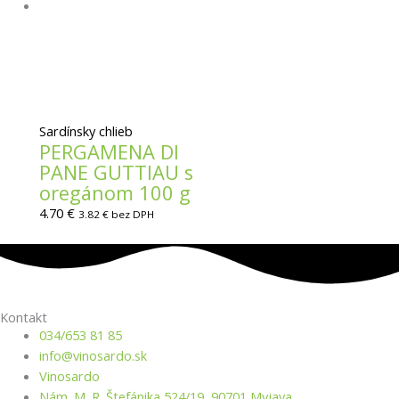
Sardínsky chlieb
PERGAMENA DI
PANE GUTTIAU s
oregánom 100 g
4.70
€
3.82
€
bez DPH
Kontakt
034/653 81 85
info@vino­sardo.sk
Vinosardo
Nám. M. R. Štefánika 524/19, 90701 Myjava