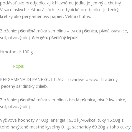
podávať ako predjedlo, aj k hlavnému jedlu, je jemný a chutný.
V sardínskych reštauráciách je to typické predjedlo. Je tenký,
krehký ako pergamenový papier. Veľmi chutný.
Zloženie:
pšeničná
múka semolina – tvrdá
pšenica
, pivné kvasnice,
soľ, olivový olej.
Alergén: pšeničný lepok.
Hmotnosť: 100 g
Popis
PERGAMENA DI PANE GUTTIAU – trvanlivé pečivo. Tradičný
pečený sardínsky chlieb.
Zloženie:
pšeničná
múka semolina -tvrdá
pšenica
, pivné kvasnice,
soľ, olivový olej.
Výživové hodnoty v 100g: energia 1930 kJ/459kcal,tuky 15,50g z
toho nasýtené mastné kyseliny 0,1g, sacharidy 69,20g z toho cukry