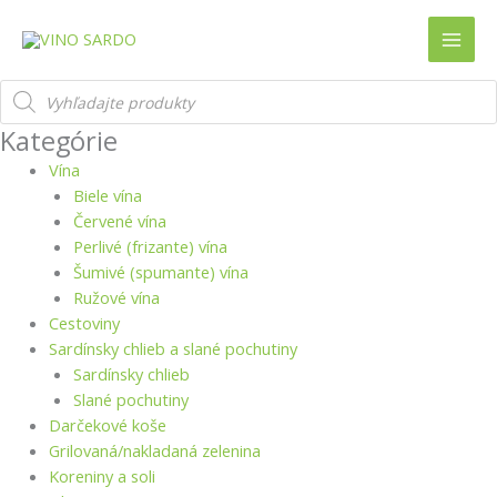
Preskočiť
množstvo
množstvo
na
PERGAMENA
PERGAMENA
obsah
DI
DI
Products
PANE
PANE
search
GUTTIAU
GUTTIAU
Kategórie
100
100
g
g
Vína
Biele vína
Červené vína
Perlivé (frizante) vína
Šumivé (spumante) vína
Ružové vína
Cestoviny
Sardínsky chlieb a slané pochutiny
Sardínsky chlieb
Slané pochutiny
Darčekové koše
Grilovaná/nakladaná zelenina
Koreniny a soli