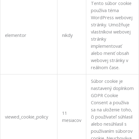
Tento súbor cookie
používa téma
WordPress webovej
stránky.
Umožňuje
vlastníkovi webovej
elementor
nikdy
stránky
implementovať
alebo meniť obsah
webovej stránky v
reálnom čase.
Súbor cookie je
nastavený doplnkom
GDPR Cookie
Consent a používa
sa na uloženie toho,
11
viewed_cookie_policy
či používateľ súhlasil
mesiacov
alebo nesúhlasil s
používaním súborov
cookie.
Neuchováva