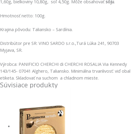
1,60g, bielkoviny 10,80g, soľ 4,50g. Môže obsahovať
sóju
.
Hmotnosť netto: 100g.
Krajina pôvodu: Taliansko – Sardínia.
Distribútor pre SR: VINO SARDO s.r.o.,Turá Lúka 241, 90703
Myjava, SR.
Výrobca: PANIFICIO CHERCHI di CHERCHI ROSALIA Via Kennedy
143/145- 07041 Alghero, Taliansko. Minimálna trvanlivosť: viď obal
etiketa. Skladovať na suchom a chladnom mieste.
Súvisiace produkty