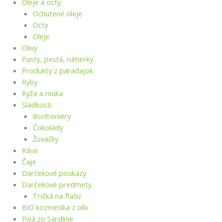
Oleje a octy
Ochutené oleje
Octy
Oleje
Olivy
Pasty, pestá, nátierky
Produkty z paradajok
Ryby
Ryža a múka
Sladkosti
Bonboniéry
Čokolády
Žuvačky
Káva
Čaje
Darčekové poukazy
Darčekové predmety
Tričká na fľašu
BIO kozmetika z olív
Pivá zo Sardínie