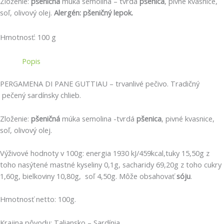
Zloženie:
pšeničná
múka semolina – tvrdá
pšenica
, pivné kvasnice,
soľ, olivový olej.
Alergén: pšeničný lepok.
Hmotnosť: 100 g
Popis
PERGAMENA DI PANE GUTTIAU – trvanlivé pečivo. Tradičný
pečený sardínsky chlieb.
Zloženie:
pšeničná
múka semolina -tvrdá
pšenica
, pivné kvasnice,
soľ, olivový olej.
Výživové hodnoty v 100g: energia 1930 kJ/459kcal,tuky 15,50g z
toho nasýtené mastné kyseliny 0,1g, sacharidy 69,20g z toho cukry
1,60g, bielkoviny 10,80g, soľ 4,50g. Môže obsahovať
sóju
.
Hmotnosť netto: 100g.
Krajina pôvodu: Taliansko – Sardínia.