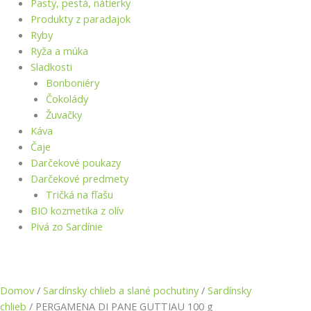
Pasty, pestá, nátierky
Produkty z paradajok
Ryby
Ryža a múka
Sladkosti
Bonboniéry
Čokolády
Žuvačky
Káva
Čaje
Darčekové poukazy
Darčekové predmety
Tričká na fľašu
BIO kozmetika z olív
Pivá zo Sardínie
Domov
/
Sardínsky chlieb a slané pochutiny
/
Sardínsky
chlieb
/ PERGAMENA DI PANE GUTTIAU 100 g