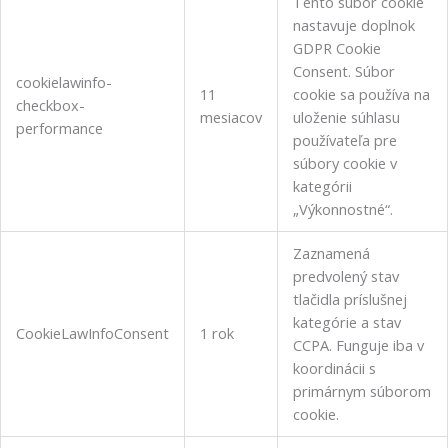
Tento súbor cookie
nastavuje doplnok
GDPR Cookie
Consent.
Súbor
cookielawinfo-
11
cookie sa používa na
checkbox-
mesiacov
uloženie súhlasu
performance
používateľa pre
súbory cookie v
kategórii
„Výkonnostné“.
Zaznamená
predvolený stav
tlačidla príslušnej
kategórie a stav
CookieLawInfoConsent
1 rok
CCPA.
Funguje iba v
koordinácii s
primárnym súborom
cookie.