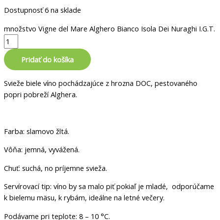
Dostupnosť
6 na sklade
množstvo Vigne del Mare Alghero Bianco Isola Dei Nuraghi I.G.T.
Pridať do košíka
Svieže biele víno pochádzajúce z hrozna DOC, pestovaného
popri pobreží Alghera.
Farba: slamovo žltá.
Vôňa: jemná, vyvážená.
Chuť: suchá, no príjemne svieža.
Servírovací tip: víno by sa malo piť pokiaľ je mladé, odporúčame
k bielemu mäsu, k rybám, ideálne na letné večery.
Podávame pri teplote: 8 – 10 °C.