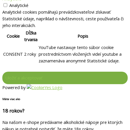
Analytické
Analytické cookies pomáhajú prevádzkovateľovi získavať
štatistické údaje, napríklad o návštevnosti, ceste používateľa či
jeho interakciách.
Dĺžka
Cookie
Popis
trvania
YouTube nastavuje tento súbor cookie
CONSENT
2 roky
prostredníctvom vložených videí youtube a
zaznamenáva anonymné štatistické údaje.
Powered by
Máte viac ako
18 rokov?
Na našom e-shope predávame alkoholické nápoje pre ktorých
nákup je potrebné potvrdiť, že máte 18+ rokov.