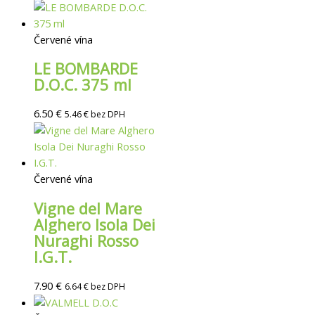
Červené vína
LE BOMBARDE
D.O.C. 375 ml
6.50
€
5.46
€
bez DPH
Červené vína
Vigne del Mare
Alghero Isola Dei
Nuraghi Rosso
I.G.T.
7.90
€
6.64
€
bez DPH