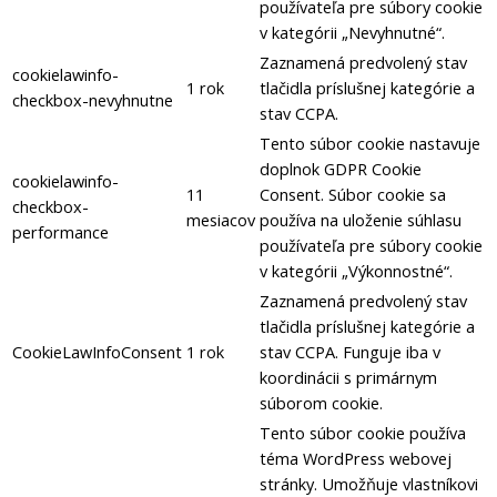
používateľa pre súbory cookie
v kategórii „Nevyhnutné“.
Zaznamená predvolený stav
cookielawinfo-
1 rok
tlačidla príslušnej kategórie a
checkbox-nevyhnutne
stav CCPA.
Tento súbor cookie nastavuje
doplnok GDPR Cookie
cookielawinfo-
11
Consent.
Súbor cookie sa
checkbox-
mesiacov
používa na uloženie súhlasu
performance
používateľa pre súbory cookie
v kategórii „Výkonnostné“.
Zaznamená predvolený stav
tlačidla príslušnej kategórie a
CookieLawInfoConsent
1 rok
stav CCPA.
Funguje iba v
koordinácii s primárnym
súborom cookie.
Tento súbor cookie používa
téma WordPress webovej
stránky.
Umožňuje vlastníkovi