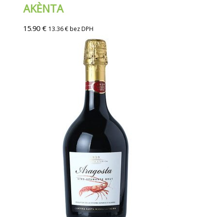
AKÈNTA
15.90
€
13.36
€
bez DPH