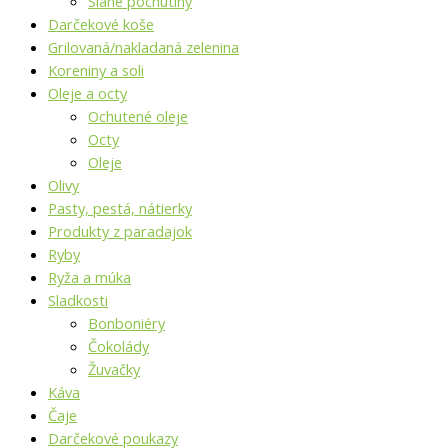
Slané pochutiny
Darčekové koše
Grilovaná/nakladaná zelenina
Koreniny a soli
Oleje a octy
Ochutené oleje
Octy
Oleje
Olivy
Pasty, pestá, nátierky
Produkty z paradajok
Ryby
Ryža a múka
Sladkosti
Bonboniéry
Čokolády
Žuvačky
Káva
Čaje
Darčekové poukazy