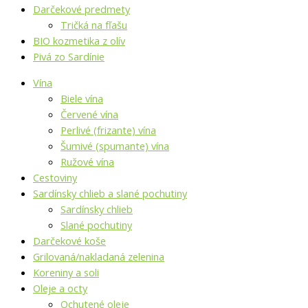
Darčekové predmety
Tričká na fľašu
BIO kozmetika z olív
Pivá zo Sardínie
Vína
Biele vína
Červené vína
Perlivé (frizante) vína
Šumivé (spumante) vína
Ružové vína
Cestoviny
Sardínsky chlieb a slané pochutiny
Sardínsky chlieb
Slané pochutiny
Darčekové koše
Grilovaná/nakladaná zelenina
Koreniny a soli
Oleje a octy
Ochutené oleje