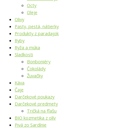
Octy
Oleje
Olivy
Pasty, pestá, nátierky
Produkty z paradajok
Ryby
Ryža a múka
Sladkosti
Bonboniéry
Čokolády
Žuvačky
Káva
Čaje
Darčekové poukazy
Darčekové predmety
Tričká na fľašu
BIO kozmetika z olív
Pivá zo Sardínie