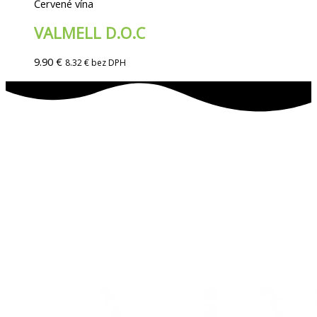
Červené vína
VALMELL D.O.C
9.90
€
8.32
€
bez DPH