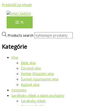
Preskočiť na obsah
Products search
Kategórie
Vína
Biele vína
Červené vína
Perlivé (frizante) vína
Šumivé (spumante) vína
Ružové vína
Cestoviny
Sardínsky chlieb a slané pochutiny
Sardínsky chlieb