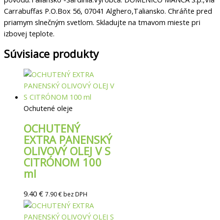
Carrabuffas P.O.Box 56, 07041 Alghero,Taliansko. Chráňte pred
priamym slnečným svetlom. Skladujte na tmavom mieste pri
izbovej teplote.
Súvisiace produkty
Ochutené oleje
OCHUTENÝ
EXTRA PANENSKÝ
OLIVOVÝ OLEJ V S
CITRÓNOM 100
ml
9.40
€
7.90
€
bez DPH