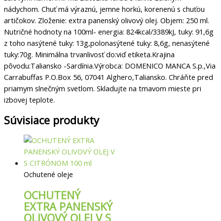
nádychom. Chuť má výraznú, jemne horkú, korenenú s chuťou
artičokov. Zloženie: extra panenský olivový olej. Objem: 250 ml.
Nutričné hodnoty na 100ml- energia: 824kcal/3389kJ, tuky: 91,6g
z toho nasýtené tuky: 13g,polonasýtené tuky: 8,6g, nenasýtené
tuky:70g. Minimálna trvanlivosť do:viď etiketa.Krajina
pôvodu:Taliansko -Sardínia.Výrobca: DOMENICO MANCA S.p.,Via
Carrabuffas P.O.Box 56, 07041 Alghero,Taliansko. Chráňte pred
priamym slnečným svetlom. Skladujte na tmavom mieste pri
izbovej teplote.
Súvisiace produkty
Ochutené oleje
OCHUTENÝ
EXTRA PANENSKÝ
OLIVOVÝ OLEJ V S