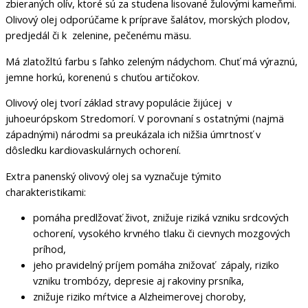
zbieraných olív, ktoré sú za studena lisované žulovými kameňmi.
Olivový olej odporúčame k príprave šalátov, morských plodov,
predjedál či k zelenine, pečenému mäsu.
Má zlatožltú farbu s ľahko zeleným nádychom. Chuť má výraznú,
jemne horkú, korenenú s chuťou artičokov.
Olivový olej tvorí základ stravy populácie žijúcej v
juhoeurópskom Stredomorí. V porovnaní s ostatnými (najmä
západnými) národmi sa preukázala ich nižšia úmrtnosť v
dôsledku kardiovaskulárnych ochorení.
Extra panenský olivový olej sa vyznačuje týmito
charakteristikami:
pomáha predlžovať život, znižuje riziká vzniku srdcových
ochorení, vysokého krvného tlaku či cievnych mozgových
príhod,
jeho pravidelný príjem pomáha znižovať zápaly, riziko
vzniku trombózy, depresie aj rakoviny prsníka,
znižuje riziko mŕtvice a Alzheimerovej choroby,