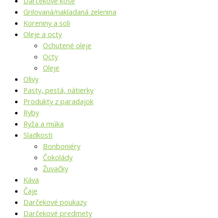
Darčekové koše
Grilovaná/nakladaná zelenina
Koreniny a soli
Oleje a octy
Ochutené oleje
Octy
Oleje
Olivy
Pasty, pestá, nátierky
Produkty z paradajok
Ryby
Ryža a múka
Sladkosti
Bonboniéry
Čokolády
Žuvačky
Káva
Čaje
Darčekové poukazy
Darčekové predmety