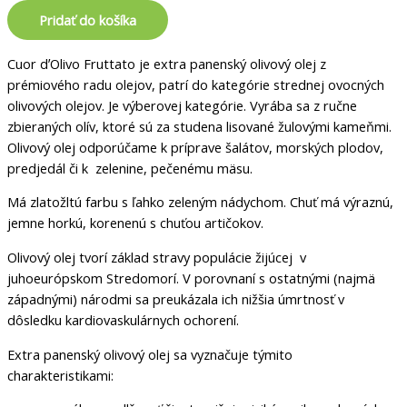
Pridať do košíka
Cuor dʼOlivo Fruttato je extra panenský olivový olej z
prémiového radu olejov, patrí do kategórie strednej ovocných
olivových olejov. Je výberovej kategórie. Vyrába sa z ručne
zbieraných olív, ktoré sú za studena lisované žulovými kameňmi.
Olivový olej odporúčame k príprave šalátov, morských plodov,
predjedál či k zelenine, pečenému mäsu.
Má zlatožltú farbu s ľahko zeleným nádychom. Chuť má výraznú,
jemne horkú, korenenú s chuťou artičokov.
Olivový olej tvorí základ stravy populácie žijúcej v
juhoeurópskom Stredomorí. V porovnaní s ostatnými (najmä
západnými) národmi sa preukázala ich nižšia úmrtnosť v
dôsledku kardiovaskulárnych ochorení.
Extra panenský olivový olej sa vyznačuje týmito
charakteristikami: