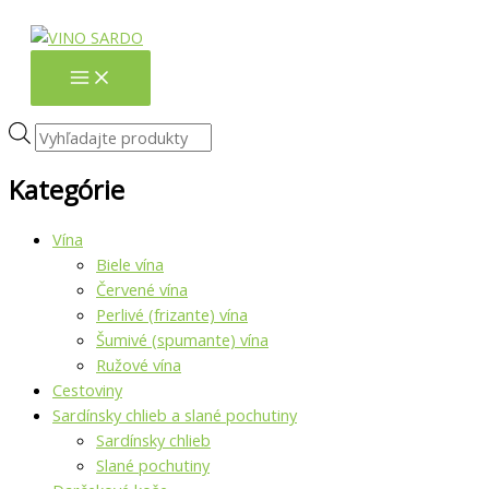
Preskočiť
množstvo
množstvo
Products
na
EXTRA
EXTRA
search
obsah
PANENSKÝ
PANENSKÝ
OLIVOVÝ
OLIVOVÝ
OLEJ
OLEJ
Fruttato
Fruttato
250
250
Kategórie
ml
ml
Vína
Biele vína
Červené vína
Perlivé (frizante) vína
Šumivé (spumante) vína
Ružové vína
Cestoviny
Sardínsky chlieb a slané pochutiny
Sardínsky chlieb
Slané pochutiny