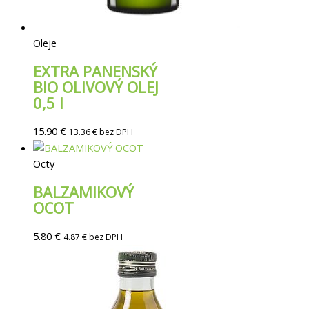
Oleje
EXTRA PANENSKÝ
BIO OLIVOVÝ OLEJ
0,5 l
15.90
€
13.36
€
bez DPH
Octy
BALZAMIKOVÝ
OCOT
5.80
€
4.87
€
bez DPH