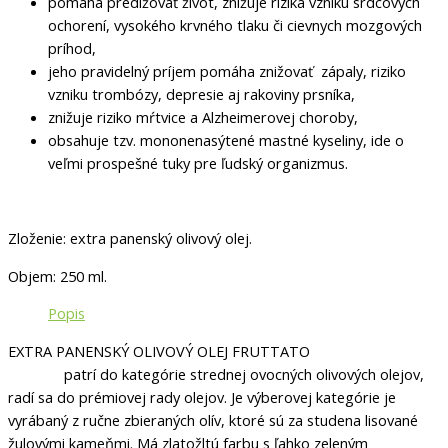
pomáha predlžovať život, znižuje riziká vzniku srdcových
ochorení, vysokého krvného tlaku či cievnych mozgových
príhod,
jeho pravidelný príjem pomáha znižovať zápaly, riziko
vzniku trombózy, depresie aj rakoviny prsníka,
znižuje riziko mŕtvice a Alzheimerovej choroby,
obsahuje tzv. mononenasýtené mastné kyseliny, ide o
veľmi prospešné tuky pre ľudský organizmus.
Zloženie: extra panenský olivový olej.
Objem: 250 ml.
Popis
EXTRA PANENSKÝ OLIVOVÝ OLEJ FRUTTATO
patrí do kategórie strednej ovocných olivových olejov,
radí sa do prémiovej rady olejov. Je výberovej kategórie je
vyrábaný z ručne zbieraných olív, ktoré sú za studena lisované
žulovými kameňmi. Má zlatožltú farbu s ľahko zeleným