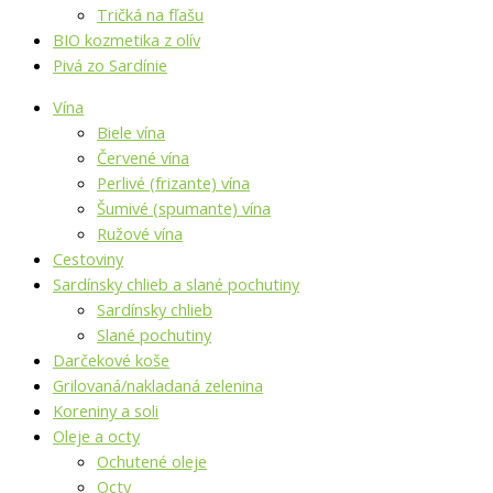
Tričká na fľašu
BIO kozmetika z olív
Pivá zo Sardínie
Vína
Biele vína
Červené vína
Perlivé (frizante) vína
Šumivé (spumante) vína
Ružové vína
Cestoviny
Sardínsky chlieb a slané pochutiny
Sardínsky chlieb
Slané pochutiny
Darčekové koše
Grilovaná/nakladaná zelenina
Koreniny a soli
Oleje a octy
Ochutené oleje
Octy