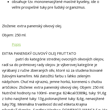
obsahuje tzv. mononenasýtené mastné kyseliny, ide o
veľmi prospešné tuky pre ľudský organizmus.
Zloženie: extra panenský olivový olej.
Objem: 250 ml.
Popis
EXTRA PANENSKÝ OLIVOVÝ OLEJ FRUTTATO
patrí do kategórie strednej ovocných olivových olejov,
radí sa do prémiovej rady olejov. Je výberovej kategórie je
vyrábaný z ručne zbieraných olív, ktoré sú za studena lisované
žulovými kameňmi. Má zlatožltú farbu s ľahko zeleným
nádychom. Chuť má výraznú, jemne horkú, korenenú s chuťou
artičokov. Zloženie: extra panenský olivový olej. Objem: 250 ml.
Nutričné hodnoty na 100ml- energia: 824kcal/3389kJ, tuky: 91,6g
z toho nasýtené tuky: 13g,polonasýtené tuky: 8,6g, nenasýtené
tuky:70g. Minimálna trvanlivosť do:viď etiketa.Krajina
pôvodu:Taliansko -Sardínia.Výrobca: DOMENICO MANCA S.p.,Via