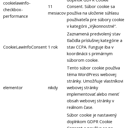
cookielawinfo-
11
Consent.
Súbor cookie sa
checkbox-
mesiacov
používa na uloženie súhlasu
performance
používateľa pre súbory cookie
v kategórii „Výkonnostné“.
Zaznamená predvolený stav
tlačidla príslušnej kategórie a
CookieLawInfoConsent
1 rok
stav CCPA.
Funguje iba v
koordinácii s primárnym
súborom cookie.
Tento súbor cookie používa
téma WordPress webovej
stránky.
Umožňuje vlastníkovi
elementor
nikdy
webovej stránky
implementovať alebo meniť
obsah webovej stránky v
reálnom čase.
Súbor cookie je nastavený
doplnkom GDPR Cookie
Consent a používa sa na