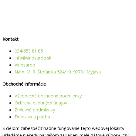
Kontakt
034/653 81 85
info@vino­sardo.sk
Vinosardo
Nám. M. R. Štefánika 524/19, 90701 Myjava
Obchodné informácie
Všeobecné obchodné podmienky
Ochrana osobných údajov
Zmluvné podmienky
Doprava a platba
S cieľom zabezpečiť riadne fungovanie tejto webovej lokality
ukladáme niekedy na vašom zariadení malé dátové súbory, tzv.