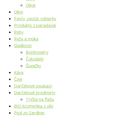
Oleje
Olivy
Pasty, pestá, nátierky
Produkty z paradajok
Ryby
Ryža a múka
Sladkosti
Bonboniéry
Čokolády
Žuvačky
Káva
Čaje
Darčekové poukazy
Darčekové predmety
Tričká na fľašu
BIO kozmetika z olív
Pivá zo Sardínie